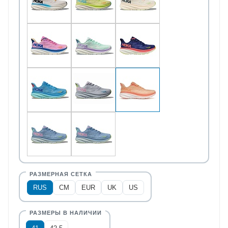
RUS
CM
EUR
UK
US