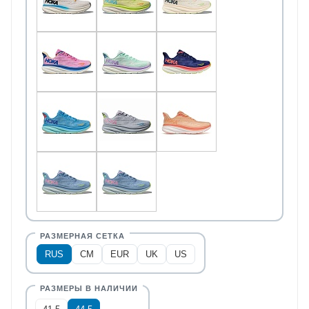
RUS
CM
EUR
UK
US