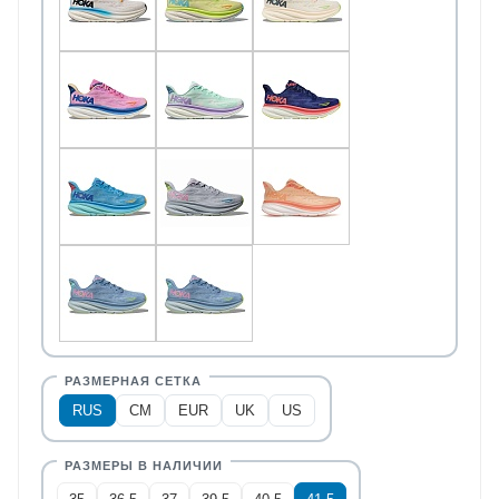
RUS
CM
EUR
UK
US