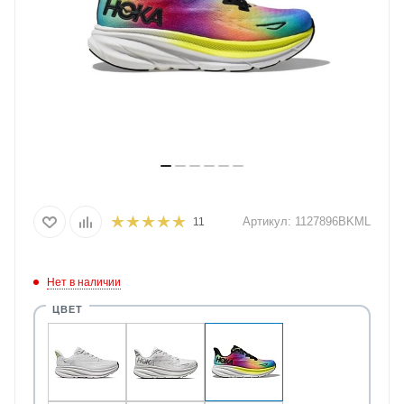
Артикул:
1127896BKML
11
Нет в наличии