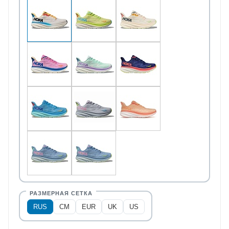
RUS
CM
EUR
UK
US