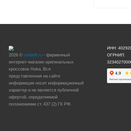
ИНН: 40292
2026 ©
stridefit.ru
- фирменный
ОГРНИП:
интернет-магазин оригинальных
3234027000
кроссовок Hoka. Вся
представленная на сайте
информация носит информационный
характер и не является публичной
офертой, определяемой
положениями ст. 437 (2) ГК РФ.