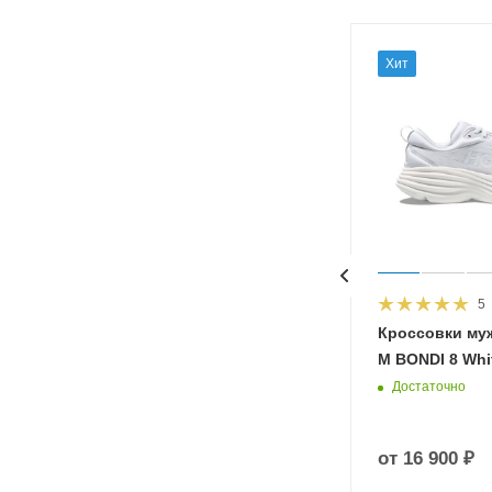
Хит
5
HOKA
Кроссовки му
 Diva
M BONDI 8 Whit
Достаточно
от
16 900 ₽