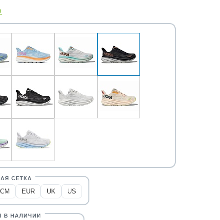
о
CM
EUR
UK
US