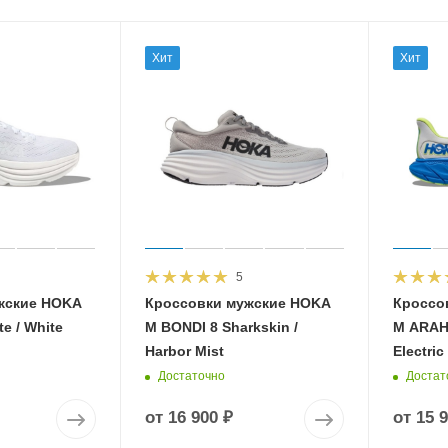
Хит
Хит
5
жские HOKA
Кроссовки мужские HOKA
Кроссо
e / White
M BONDI 8 Sharkskin /
M ARAHI
Harbor Mist
Electric
Достаточно
Достат
от
16 900 ₽
от
15 