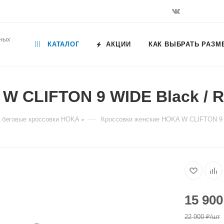
ьных
КАТАЛОГ
АКЦИИ
КАК ВЫБРАТЬ РАЗМ
W CLIFTON 9 WIDE Black / R
—
 беговые кроссовки HOKA
Кроссовки женские HOKA W CLIFTON 9 
15 900
22 900
₽
/шт