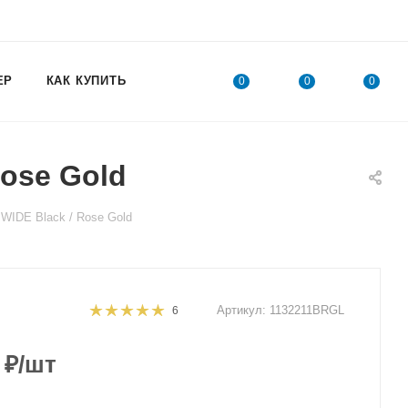
ЕР
КАК КУПИТЬ
0
0
0
ose Gold
WIDE Black / Rose Gold
Артикул:
1132211BRGL
6
₽
/шт