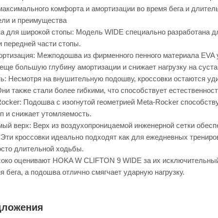
максимального комфорта и амортизации во время бега и длител
ели и преимущества
а для широкой стопы: Модель WIDE специально разработана дл
и передней части стопы.
ртизация: Межподошва из фирменного пенного материала EVA 
 еще большую глубину амортизации и снижает нагрузку на суста
сть: Несмотря на внушительную подошву, кроссовки остаются уд
ни также стали более гибкими, что способствует естественнос
Rocker: Подошва с изогнутой геометрией Meta-Rocker способств
п и снижает утомляемость.
ый верх: Верх из воздухопроницаемой инженерной сетки обесп
 Эти кроссовки идеально подходят как для ежедневных трениров
осто длительной ходьбы.
око оценивают HOKA W CLIFTON 9 WIDE за их исключительный 
я бега, а подошва отлично смягчает ударную нагрузку.
дложения