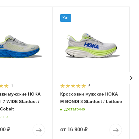
Хит
1
5
вки мужские HOKA
Кроссовки мужские HOKA
 7 WIDE Stardust /
M BONDI 8 Stardust / Lettuce
 Cobalt
Достаточно
очно
900 ₽
от
16 900 ₽