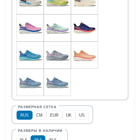
RUS
CM
EUR
UK
US