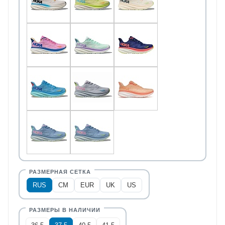
RUS
CM
EUR
UK
US