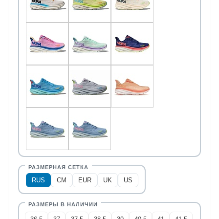
RUS
CM
EUR
UK
US