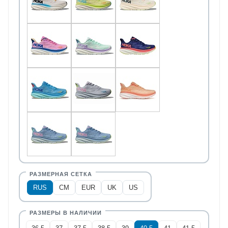
RUS
CM
EUR
UK
US