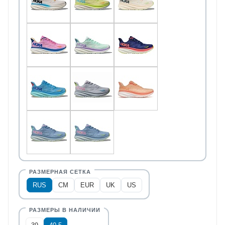
RUS
CM
EUR
UK
US