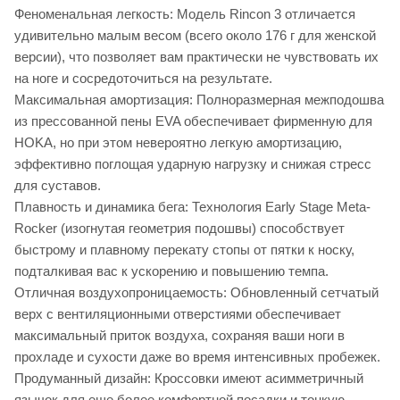
Феноменальная легкость: Модель Rincon 3 отличается
удивительно малым весом (всего около 176 г для женской
версии), что позволяет вам практически не чувствовать их
на ноге и сосредоточиться на результате.
Максимальная амортизация: Полноразмерная межподошва
из прессованной пены EVA обеспечивает фирменную для
HOKA, но при этом невероятно легкую амортизацию,
эффективно поглощая ударную нагрузку и снижая стресс
для суставов.
Плавность и динамика бега: Технология Early Stage Meta-
Rocker (изогнутая геометрия подошвы) способствует
быстрому и плавному перекату стопы от пятки к носку,
подталкивая вас к ускорению и повышению темпа.
Отличная воздухопроницаемость: Обновленный сетчатый
верх с вентиляционными отверстиями обеспечивает
максимальный приток воздуха, сохраняя ваши ноги в
прохладе и сухости даже во время интенсивных пробежек.
Продуманный дизайн: Кроссовки имеют асимметричный
язычок для еще более комфортной посадки и тонкую