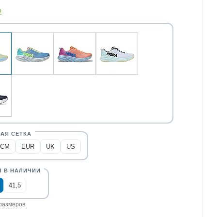
о
CM
EUR
UK
US
41,5
размеров