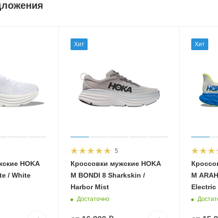
дложения
Хит
Хит
5
жские HOKA
Кроссовки мужские HOKA
Кроссо
e / White
M BONDI 8 Sharkskin /
M ARAHI
Harbor Mist
Electric
Достаточно
Достат