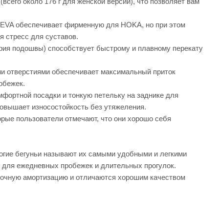
сего около 176 г для женской версии), что позволяет вам
 EVA обеспечивает фирменную для HOKA, но при этом
я стресс для суставов.
етрия подошвы) способствует быстрому и плавному перекату
и отверстиями обеспечивает максимальный приток
обежек.
фортной посадки и тонкую петельку на заднике для
повышает износостойкость без утяжеления.
орые пользователи отмечают, что они хорошо себя
огие бегуньи называют их самыми удобными и легкими
ят для ежедневных пробежек и длительных прогулок.
аточную амортизацию и отличаются хорошим качеством