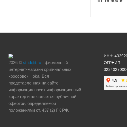
от
16 900 ₽
ИНН: 40292
2026 ©
stridefit.ru
- фирменный
ОГРНИП:
интернет-магазин оригинальных
3234027000
кроссовок Hoka. Вся
представленная на сайте
информация носит информационный
характер и не является публичной
офертой, определяемой
положениями ст. 437 (2) ГК РФ.