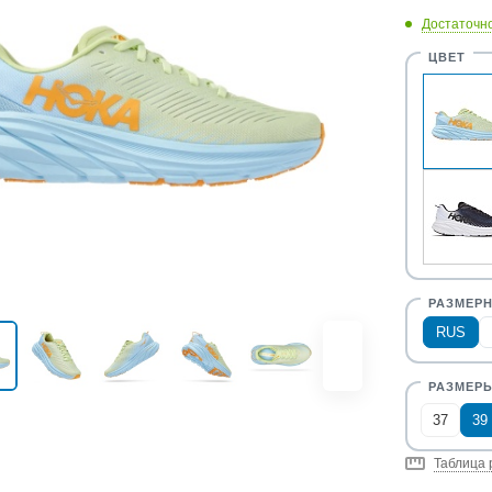
Достаточн
RUS
37
39
Таблица 