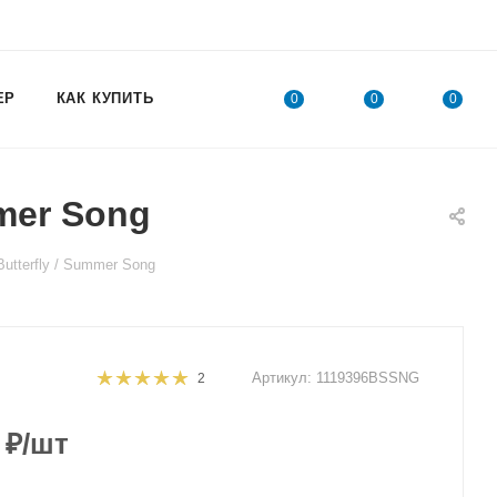
ЕР
КАК КУПИТЬ
0
0
0
mer Song
tterfly / Summer Song
Артикул:
1119396BSSNG
2
₽
/шт