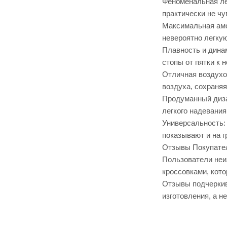
Феноменальная лег
практически не чу
Максимальная амо
невероятно легку
Плавность и динам
стопы от пятки к 
Отличная воздухо
воздуха, сохраняя
Продуманный диза
легкого надевани
Универсальность: 
показывают и на г
Отзывы Покупате
Пользователи неи
кроссовками, кото
Отзывы подчеркив
изготовления, а н