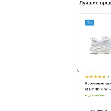
Лучшие пре
Хит
5
HOKA
Кроссовки му
 Diva
M BONDI 8 Whit
Достаточно