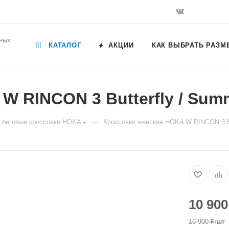
ьных
КАТАЛОГ
АКЦИИ
КАК ВЫБРАТЬ РАЗМ
W RINCON 3 Butterfly / Sum
—
 беговые кроссовки HOKA
Кроссовки женские HOKA W RINCON 3 Bu
10 900
16 900
₽
/шт