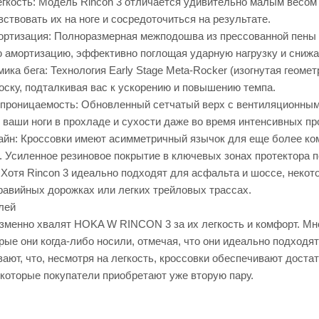
кость: Модель Rincon 3 отличается удивительно малым весом (в
вствовать их на ноге и сосредоточиться на результате.
ртизация: Полноразмерная межподошва из прессованной пены
ю амортизацию, эффективно поглощая ударную нагрузку и снижа
ика бега: Технология Early Stage Meta-Rocker (изогнутая геом
носку, подталкивая вас к ускорению и повышению темпа.
проницаемость: Обновленный сетчатый верх с вентиляционным
 ваши ноги в прохладе и сухости даже во время интенсивных пр
йн: Кроссовки имеют асимметричный язычок для еще более ком
я. Усиленное резиновое покрытие в ключевых зонах протектора 
Хотя Rincon 3 идеально подходят для асфальта и шоссе, некот
равийных дорожках или легких трейловых трассах.
лей
зменно хвалят HOKA W RINCON 3 за их легкость и комфорт. Мн
рые они когда-либо носили, отмечая, что они идеально подход
ают, что, несмотря на легкость, кроссовки обеспечивают дост
екоторые покупатели приобретают уже вторую пару.