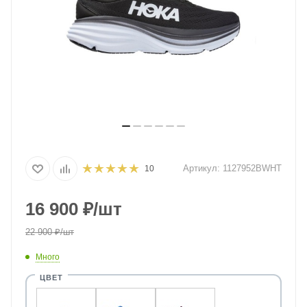
Артикул:
1127952BWHT
10
16 900
₽
/шт
22 900
₽
/шт
Много