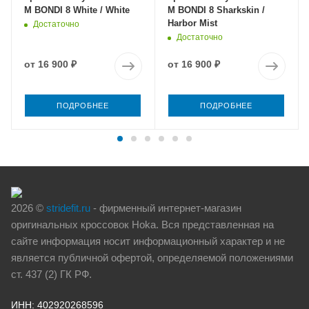
M BONDI 8 White / White
M BONDI 8 Sharkskin /
Harbor Mist
Достаточно
Достаточно
от
16 900 ₽
от
16 900 ₽
ПОДРОБНЕЕ
ПОДРОБНЕЕ
2026 ©
stridefit.ru
- фирменный интернет-магазин
оригинальных кроссовок Hoka. Вся представленная на
сайте информация носит информационный характер и не
является публичной офертой, определяемой положениями
ст. 437 (2) ГК РФ.
ИНН: 402920268596