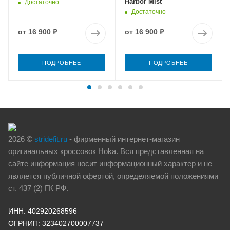
Harbor Mist
Достаточно
Достаточно
от
16 900 ₽
от
16 900 ₽
ПОДРОБНЕЕ
ПОДРОБНЕЕ
2026 ©
stridefit.ru
- фирменный интернет-магазин
оригинальных кроссовок Hoka. Вся представленная на
сайте информация носит информационный характер и не
является публичной офертой, определяемой положениями
ст. 437 (2) ГК РФ.
ИНН: 402920268596
ОГРНИП: 323402700007737