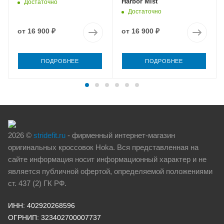
Harbor Mist
Достаточно
Достаточно
от
16 900 ₽
от
16 900 ₽
ПОДРОБНЕЕ
ПОДРОБНЕЕ
2026 ©
stridefit.ru
- фирменный интернет-магазин
оригинальных кроссовок Hoka. Вся представленная на
сайте информация носит информационный характер и не
является публичной офертой, определяемой положениями
ст. 437 (2) ГК РФ.
ИНН: 402920268596
ОГРНИП: 323402700007737