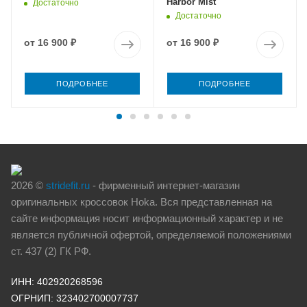
Harbor Mist
Достаточно
Достаточно
от
16 900 ₽
от
16 900 ₽
ПОДРОБНЕЕ
ПОДРОБНЕЕ
2026 ©
stridefit.ru
- фирменный интернет-магазин
оригинальных кроссовок Hoka. Вся представленная на
сайте информация носит информационный характер и не
является публичной офертой, определяемой положениями
ст. 437 (2) ГК РФ.
ИНН: 402920268596
ОГРНИП: 323402700007737