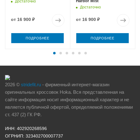
Harbor Mist
Достаточно
Достаточно
от
16 900 ₽
от
16 900 ₽
ПОДРОБНЕЕ
ПОДРОБНЕЕ
2026 ©
stridefit.ru
- фирменный интернет-магазин
оригинальных кроссовок Hoka. Вся представленная на
сайте информация носит информационный характер и не
является публичной офертой, определяемой положениями
ст. 437 (2) ГК РФ.
ИНН: 402920268596
ОГРНИП: 323402700007737