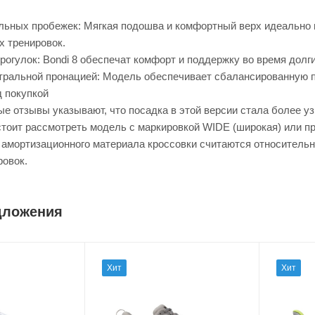
льных пробежек: Мягкая подошва и комфортный верх идеально
х тренировок.
огулок: Bondi 8 обеспечат комфорт и поддержку во время долгих
йтральной пронацией: Модель обеспечивает сбалансированную 
д покупкой
е отзывы указывают, что посадка в этой версии стала более уз
стоит рассмотреть модель с маркировкой WIDE (широкая) или п
я амортизационного материала кроссовки считаются относитель
ровок.
дложения
Хит
Хит