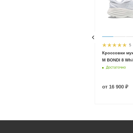
5
HOKA
Кроссовки му
 Diva
M BONDI 8 Whit
Достаточно
от
16 900 ₽