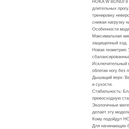
HOKA W BONDI 8 —
длительных прогул
тренировку невер
снижая нагрузку н
Особенности мод
Максимальная амор
защищенный ход.
Новая геометрия:
сбалансированный 
Исключительный к
облегая ногу без 
Дышащий верх: Ве
и сухости.
Стабильность: Бл
превосходную ста
Экологичные матер
делает эту модель
Кому подойдут H
Для начинающих б