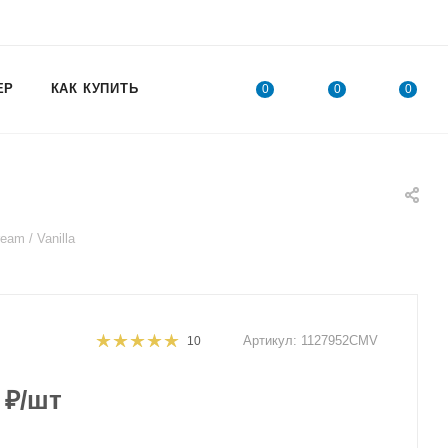
ЕР
КАК КУПИТЬ
0
0
0
am / Vanilla
Артикул:
1127952CMV
10
₽
/шт