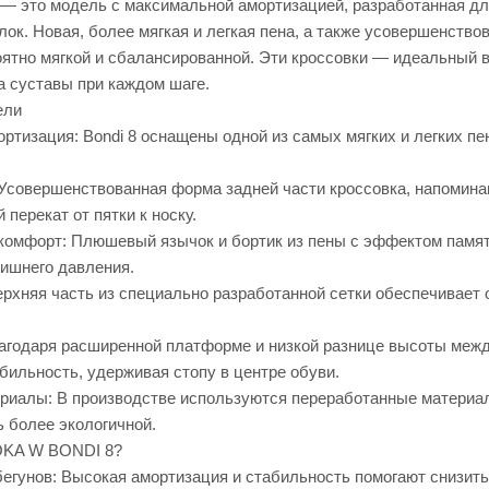
 это модель с максимальной амортизацией, разработанная для
ок. Новая, более мягкая и легкая пена, а также усовершенств
оятно мягкой и сбалансированной. Эти кроссовки — идеальный 
а суставы при каждом шаге.
ели
тизация: Bondi 8 оснащены одной из самых мягких и легких пе
 Усовершенствованная форма задней части кроссовка, напомин
перекат от пятки к носку.
омфорт: Плюшевый язычок и бортик из пены с эффектом памят
лишнего давления.
рхняя часть из специально разработанной сетки обеспечивает 
агодаря расширенной платформе и низкой разнице высоты между
бильность, удерживая стопу в центре обуви.
иалы: В производстве используются переработанные материалы, 
 более экологичной.
OKA W BONDI 8?
егунов: Высокая амортизация и стабильность помогают снизить 