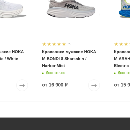
5
жские HOKA
Кроссовки мужские HOKA
Кроссо
e / White
M BONDI 8 Sharkskin /
M ARAHI
Harbor Mist
Electric
Достаточно
Достат
от
16 900 ₽
от
15 