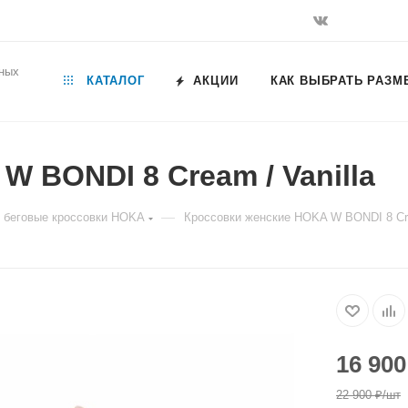
ьных
КАТАЛОГ
АКЦИИ
КАК ВЫБРАТЬ РАЗМ
 BONDI 8 Cream / Vanilla
—
 беговые кроссовки HOKA
Кроссовки женские HOKA W BONDI 8 Cre
16 900
22 900
₽
/шт