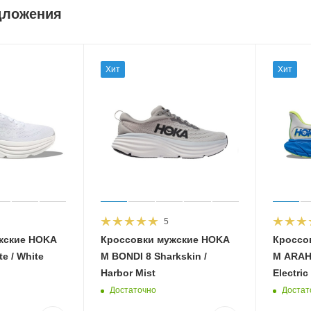
дложения
Хит
Хит
5
жские HOKA
Кроссовки мужские HOKA
Кроссо
e / White
M BONDI 8 Sharkskin /
M ARAHI
Harbor Mist
Electric
Достаточно
Достат