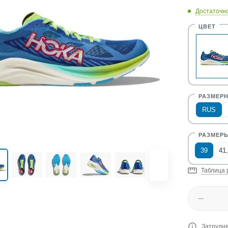
Достаточн
RUS
39
41
Таблица 
Затрудня