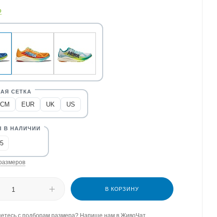
о
CM
EUR
UK
US
,5
размеров
В КОРЗИНУ
етесь с подборам размера? Напише нам в ЖивоЧат.