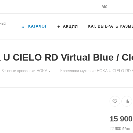
ьных
КАТАЛОГ
АКЦИИ
КАК ВЫБРАТЬ РАЗМ
 CIELO RD Virtual Blue / Cl
—
 беговые кроссовки HOKA
Кроссовки мужские HOKA U CIELO RD Vir
15 900
22 900
₽
/шт