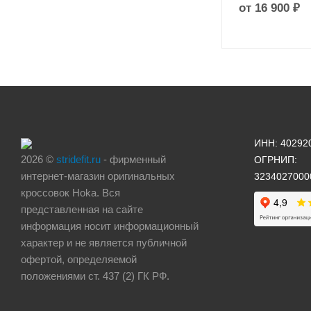
от
16 900 ₽
ИНН: 40292
2026 ©
stridefit.ru
- фирменный
ОГРНИП:
интернет-магазин оригинальных
3234027000
кроссовок Hoka. Вся
представленная на сайте
информация носит информационный
характер и не является публичной
офертой, определяемой
положениями ст. 437 (2) ГК РФ.