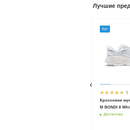
Лучшие пре
Хит
5
HOKA
Кроссовки му
 Diva
M BONDI 8 Whit
Достаточно