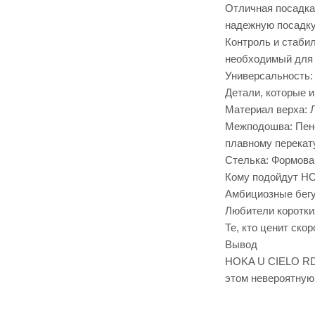
Отличная посадка:
надежную посадку
Контроль и стаби
необходимый для 
Универсальность:
Детали, которые 
Материал верха: 
Межподошва: Пено
плавному перекат
Стелька: Формова
Кому подойдут H
Амбициозные бегу
Любители коротких
Те, кто ценит ско
Вывод
HOKA U CIELO RD 
этом невероятную 