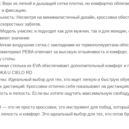
 Верх из легкой и дышащей сетки плотно, но комфортно облегае
 и фиксацию.
льность: Несмотря на минималистичный дизайн, кроссовки обес
скоростных забегов.
 Модель унисекс и подходит как для мужчин, так и для женщин
имеют значение
Легкая воздушная сетка с накладками из термополиуретана обе
материал PEBA отвечает за высокую отзывчивость и комфорт, а
у стопы.
нная стелька из EVA обеспечивает дополнительный комфорт и 
OKA U CIELO RD
ны: Идеальный выбор для тех, кто ищет легкую и быструю обув
 дистанций: Кроссовки отлично себя показывают на дистанциях 
рость и легкость: Если вы хотите ощутить максимальную свободу
— это не просто кроссовки, это инструмент для побед, которы
легкость и комфорт. Это идеальный выбор для тех, кто готов б