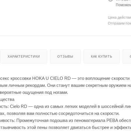
Поможем 
Цена действи
Отправим пок
ХАРАКТЕРИСТИКИ
ОТЗЫВЫ
КАК КУПИТЬ
секс кроссовки HOKA U CIELO RD — это воплощение скорости и
вым личным рекордам. Они станут вашим секретным оружием на 
евероятные ощущения под ногами.
щества
ость: Cielo RD — одна из самых легких моделей в шоссейной ли
ах, позволяя вам полностью сосредоточиться на скорости.
ивость: Промежуточная подошва из пеноматериала PEBA обесп
Отзывчивость этой пены позволяет двигаться быстрее и эффект