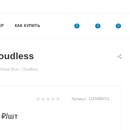
ЕР
КАК КУПИТЬ
0
0
0
oudless
tual Blue / Cloudless
Артикул:
1143490VCL
₽
/шт