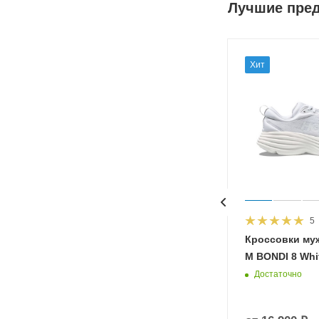
Лучшие пре
Хит
5
HOKA
Кроссовки му
 Diva
M BONDI 8 Whit
Достаточно