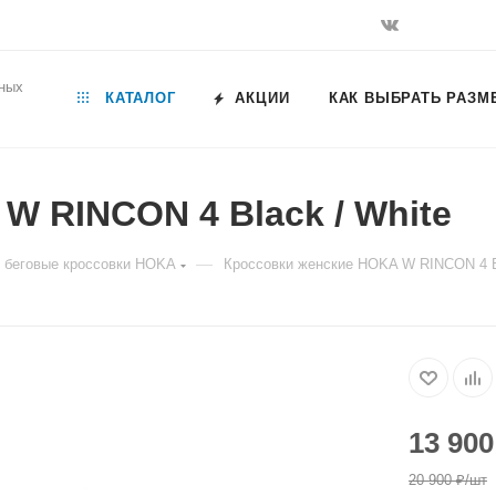
ьных
КАТАЛОГ
АКЦИИ
КАК ВЫБРАТЬ РАЗМ
W RINCON 4 Black / White
—
 беговые кроссовки HOKA
Кроссовки женские HOKA W RINCON 4 Bl
13 900
20 900
₽
/шт