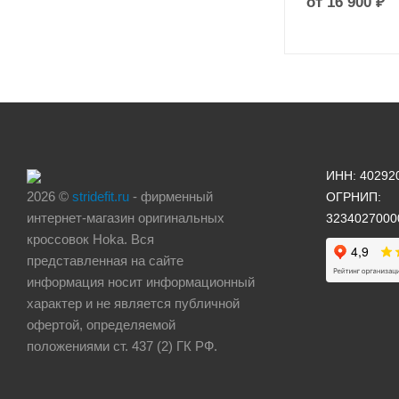
от
16 900 ₽
ИНН: 40292
2026 ©
stridefit.ru
- фирменный
ОГРНИП:
интернет-магазин оригинальных
3234027000
кроссовок Hoka. Вся
представленная на сайте
информация носит информационный
характер и не является публичной
офертой, определяемой
положениями ст. 437 (2) ГК РФ.