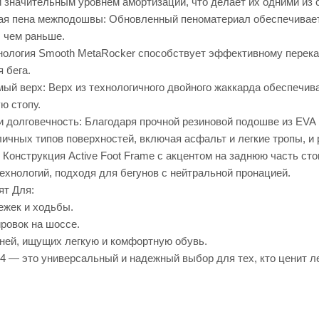
 значительным уровнем амортизации, что делает их одними из 
я пена межподошвы: Обновленный пеноматериал обеспечивает
, чем раньше.
нология Smooth MetaRocker способствует эффективному перекат
 бега.
ый верх: Верх из технологичного двойного жаккарда обеспечи
ю стопу.
и долговечность: Благодаря прочной резиновой подошве из EVA 
личных типов поверхностей, включая асфальт и легкие тропы, и
 Конструкция Active Foot Frame с акцентом на заднюю часть с
ехнологий, подходя для бегунов с нейтральной пронацией.
т Для:
жек и ходьбы.
ровок на шоссе.
вней, ищущих легкую и комфортную обувь.
— это универсальный и надежный выбор для тех, кто ценит ле