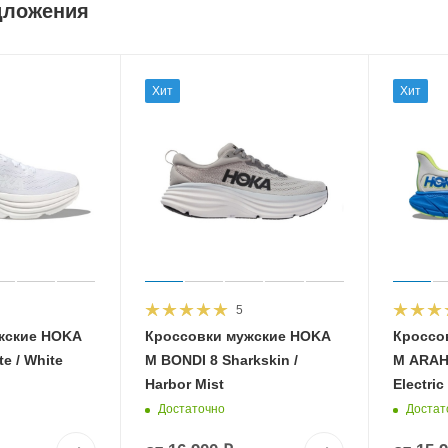
дложения
Хит
Хит
5
жские HOKA
Кроссовки мужские HOKA
Кроссо
e / White
M BONDI 8 Sharkskin /
M ARAHI
Harbor Mist
Electric
Достаточно
Достат