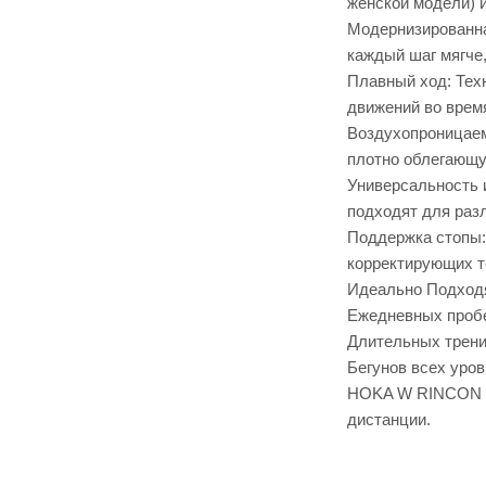
женской модели) и
Модернизированна
каждый шаг мягче
Плавный ход: Тех
движений во время
Воздухопроницаем
плотно облегающу
Универсальность 
подходят для раз
Поддержка стопы:
корректирующих т
Идеально Подходя
Ежедневных пробе
Длительных трени
Бегунов всех уро
HOKA W RINCON 4 
дистанции.