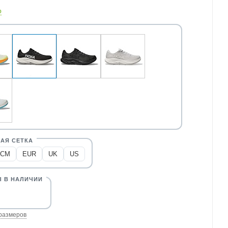
о
CM
EUR
UK
US
размеров