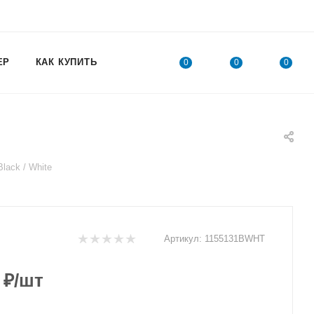
ЕР
КАК КУПИТЬ
0
0
0
ack / White
Артикул:
1155131BWHT
₽
/шт