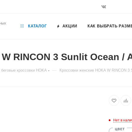
ьных
КАТАЛОГ
АКЦИИ
КАК ВЫБРАТЬ РАЗМ
 RINCON 3 Sunlit Ocean / A
—
 беговые кроссовки HOKA
Кроссовки женские HOKA W RINCON 3 Sun
Нет в нали