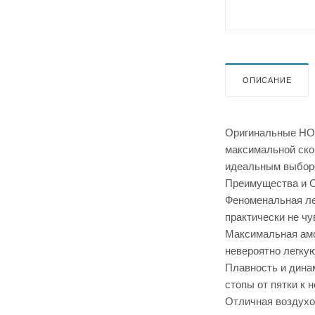
ОПИСАНИЕ
Оригинальные HOK
максимальной ско
идеальным выборо
Преимущества и 
Феноменальная лег
практически не чу
Максимальная амо
невероятно легку
Плавность и динам
стопы от пятки к 
Отличная воздухо