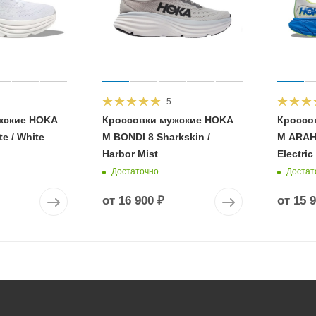
5
жские HOKA
Кроссовки мужские HOKA
Кроссо
e / White
M BONDI 8 Sharkskin /
M ARAHI
Harbor Mist
Electric
Достаточно
Достат
от
16 900 ₽
от
15 