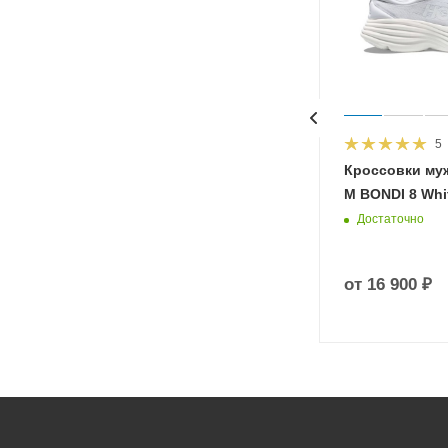
5
HOKA
Кроссовки му
 Diva
M BONDI 8 Whit
Достаточно
от
16 900 ₽