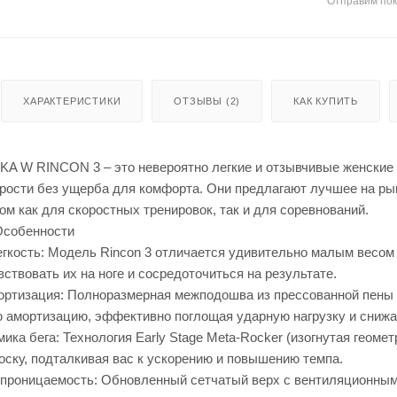
Отправим пок
ХАРАКТЕРИСТИКИ
ОТЗЫВЫ (2)
КАК КУПИТЬ
A W RINCON 3 – это невероятно легкие и отзывчивые женские 
рости без ущерба для комфорта. Они предлагают лучшее на рын
м как для скоростных тренировок, так и для соревнований.
Особенности
кость: Модель Rincon 3 отличается удивительно малым весом (в
вствовать их на ноге и сосредоточиться на результате.
ртизация: Полноразмерная межподошва из прессованной пены
ю амортизацию, эффективно поглощая ударную нагрузку и снижа
ика бега: Технология Early Stage Meta-Rocker (изогнутая геом
носку, подталкивая вас к ускорению и повышению темпа.
проницаемость: Обновленный сетчатый верх с вентиляционным