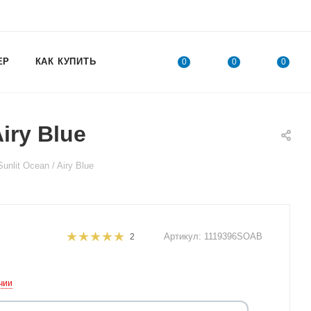
ЕР
КАК КУПИТЬ
0
0
0
iry Blue
lit Ocean / Airy Blue
Артикул:
1119396SOAB
2
чии