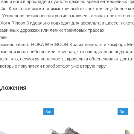
 ваши ноги в прохладе и сухости даже во время интенсивных пр
йн: Кроссовки имеют асимметричный язычок для еще более ком
я. Усиленное резиновое покрытие в ключевых зонах протектора 
Хотя Rincon 3 идеально подходят для асфальта и шоссе, некот
равийных дорожках или легких трейловых трассах.
лей
зменно хвалят HOKA W RINCON 3 за их легкость и комфорт. Мн
рые они когда-либо носили, отмечая, что они идеально подход
ают, что, несмотря на легкость, кроссовки обеспечивают дост
екоторые покупатели приобретают уже вторую пару.
дложения
Хит
Хит