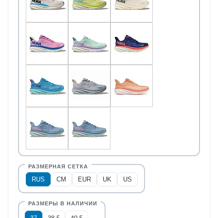
RUS
CM
EUR
UK
US