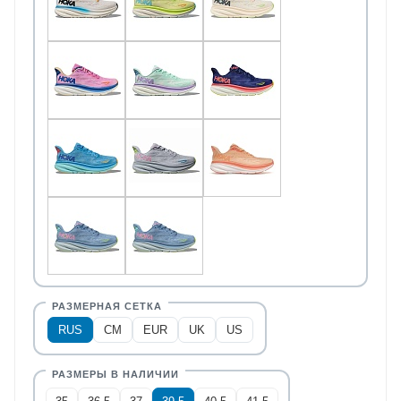
RUS
CM
EUR
UK
US