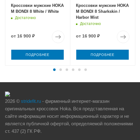
Кроссовки мужские HOKA
Кроссовки мужские HOKA
M BONDI 8 White / White
M BONDI 8 Sharkskin /
Harbor Mist
Достаточно
Достаточно
от
16 900 ₽
от
16 900 ₽
ПОДРОБНЕЕ
ПОДРОБНЕЕ
2026 ©
stridefit.ru
- фирменный интернет-магазин
оригинальных кроссовок Hoka. Вся представленная на
сайте информация носит информационный характер и не
является публичной офертой, определяемой положениями
ст. 437 (2) ГК РФ.