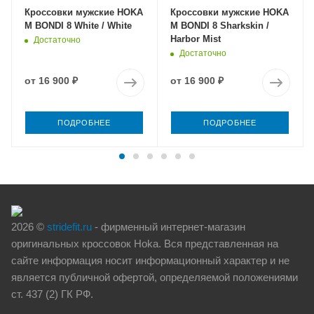
Кроссовки мужские HOKA
Кроссовки мужские HOKA
M BONDI 8 White / White
M BONDI 8 Sharkskin /
Harbor Mist
Достаточно
Достаточно
от
16 900 ₽
от
16 900 ₽
ПОДРОБНЕЕ
ПОДРОБНЕЕ
2026 ©
stridefit.ru
- фирменный интернет-магазин
оригинальных кроссовок Hoka. Вся представленная на
сайте информация носит информационный характер и не
является публичной офертой, определяемой положениями
ст. 437 (2) ГК РФ.