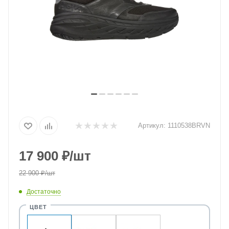
Артикул:
1110538BRVN
17 900
₽
/шт
22 900
₽
/шт
Достаточно