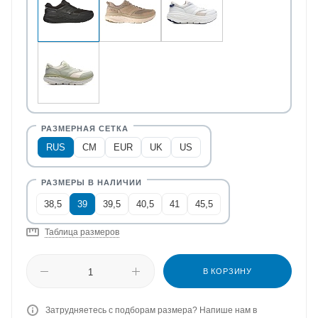
RUS
CM
EUR
UK
US
38,5
39
39,5
40,5
41
45,5
Таблица размеров
В КОРЗИНУ
Затрудняетесь с подборам размера? Напише нам в