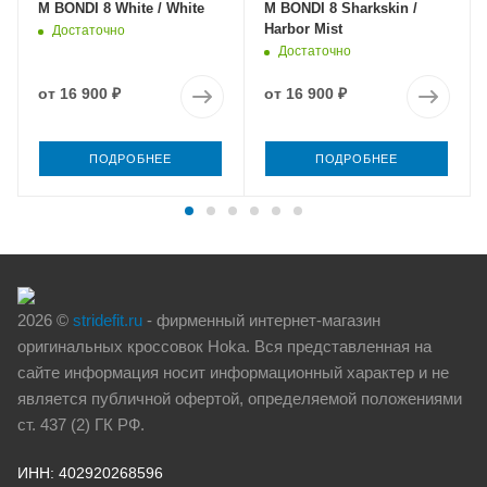
M BONDI 8 White / White
M BONDI 8 Sharkskin /
Harbor Mist
Достаточно
Достаточно
от
16 900 ₽
от
16 900 ₽
ПОДРОБНЕЕ
ПОДРОБНЕЕ
2026 ©
stridefit.ru
- фирменный интернет-магазин
оригинальных кроссовок Hoka. Вся представленная на
сайте информация носит информационный характер и не
является публичной офертой, определяемой положениями
ст. 437 (2) ГК РФ.
ИНН: 402920268596