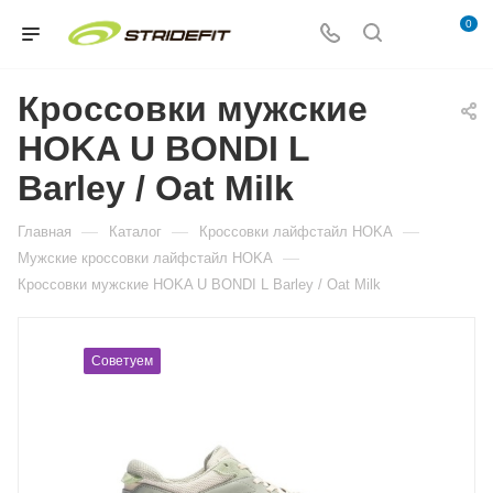
0
Кроссовки мужские
HOKA U BONDI L
Barley / Oat Milk
—
—
—
Главная
Каталог
Кросcовки лайфстайл HOKA
—
Мужские кросcовки лайфстайл HOKA
Кроссовки мужские HOKA U BONDI L Barley / Oat Milk
Советуем