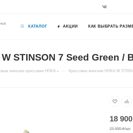
ьных
КАТАЛОГ
АКЦИИ
КАК ВЫБРАТЬ РАЗМ
W STINSON 7 Seed Green / B
—
овые женские кроссовки HOKA
Кроссовки женские HOKA W STINSO
18 900
23 900
₽
/шт