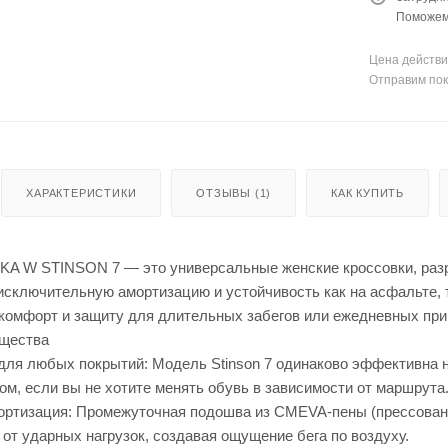
Поможем 
Цена действи
Отправим пок
ХАРАКТЕРИСТИКИ
ОТЗЫВЫ (1)
КАК КУПИТЬ
A W STINSON 7 — это универсальные женские кроссовки, разра
сключительную амортизацию и устойчивость как на асфальте, т
т комфорт и защиту для длительных забегов или ежедневных пр
щества
ля любых покрытий: Модель Stinson 7 одинаково эффективна на
м, если вы не хотите менять обувь в зависимости от маршрута
ртизация: Промежуточная подошва из CMEVA-пены (прессован
 от ударных нагрузок, создавая ощущение бега по воздуху.