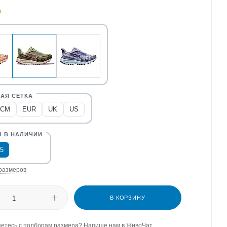
о
CM
EUR
UK
US
,5
размеров
В КОРЗИНУ
етесь с подборам размера? Напише нам в ЖивоЧат.