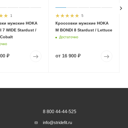
1
5
вки мужские HOKA
Кроссовки мужские HOKA
 7 WIDE Stardust /
M BONDI 8 Stardust / Lettuce
 Cobalt
Достаточно
очно
900 ₽
от
16 900 ₽
8 800 44-44-525
info@stridefit.ru