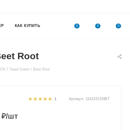
ЕР
КАК КУПИТЬ
0
0
0
eet Root
N 7 Seed Green / Beet Root
Артикул:
1141531SNBT
1
₽
/шт