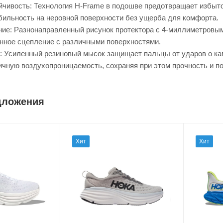
чивость: Технология H-Frame в подошве предотвращает избыто
бильность на неровной поверхности без ущерба для комфорта.
ие: Разнонаправленный рисунок протектора с 4-миллиметровыми
енное сцепление с различными поверхностями.
: Усиленный резиновый мысок защищает пальцы от ударов о кам
ичную воздухопроницаемость, сохраняя при этом прочность и п
дложения
Хит
Хит