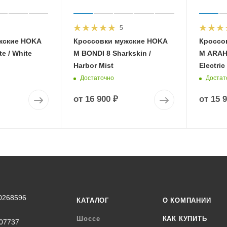
5
жские HOKA
Кроссовки мужские HOKA
Кроссо
e / White
M BONDI 8 Sharkskin /
M ARAHI
Harbor Mist
Electric
Достаточно
Достат
от
16 900 ₽
от
15 
0268596
КАТАЛОГ
О КОМПАНИИ
Шоссе
КАК КУПИТЬ
07737