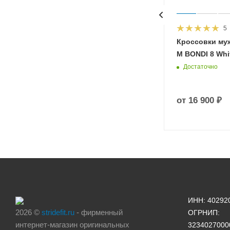
5
HOKA
Кроссовки му
 Diva
M BONDI 8 Whit
Достаточно
от
16 900 ₽
ИНН: 40292
2026 ©
stridefit.ru
- фирменный
ОГРНИП:
интернет-магазин оригинальных
3234027000