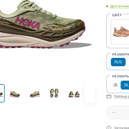
Достаточн
RUS
35
39
Таблица 
Затрудня