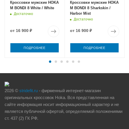
Кроссовки мужские HOKA
Кроссовки мужские HOKA
M BONDI 8 White / White
M BONDI 8 Sharkskin /
Harbor Mist
Достаточно
Достаточно
от
16 900 ₽
от
16 900 ₽
ПОДРОБНЕЕ
ПОДРОБНЕЕ
2026 ©
stridefit.ru
- фирменный интернет-магазин
оригинальных кроссовок Hoka. Вся представленная на
сайте информация носит информационный характер и не
является публичной офертой, определяемой положениями
ст. 437 (2) ГК РФ.