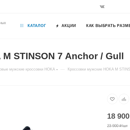
ьных
КАТАЛОГ
АКЦИИ
КАК ВЫБРАТЬ РАЗМ
M STINSON 7 Anchor / Gull
—
овые мужские кроссовки HOKA
Кроссовки мужские HOKA M STINSO
18 900
23 900
₽
/шт