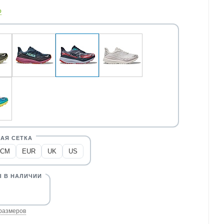
о
CM
EUR
UK
US
размеров