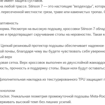
е имеет защита суставов.
а любой трассе. Stinson 7 — это настоящие "вездеходы", кото
а пересеченной местности: грязи, траве или каменистых тропах.
даптивность
орма. Несмотря на высокую подошву, кроссовки Stinson 7 обла
ю и предотвращает скручивание стопы на неровностях. Такая ко
. Цепкий резиновый протектор подошвы обеспечивает надежное 
ой почвы, благодаря чему вы будете чувствовать себя уверенно
ый верх
вая сетка. Верх кроссовок выполнен из двухслойной жаккардов
ость, прочность и поддержку стопы. Ваши ноги будут оставать
Дополнительная накладка из текстурированного TPU защищает па
хнологии
Rocker. Уникальная геометрия промежуточной подошвы Meta-Ro
держивать высокий темп без лишних усилий.