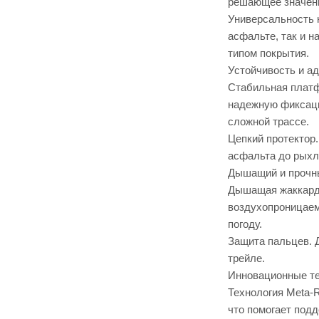
решающее значени
Универсальность н
асфальте, так и н
типом покрытия.
Устойчивость и а
Стабильная платф
надежную фиксаци
сложной трассе.
Цепкий протектор
асфальта до рыхл
Дышащий и прочн
Дышащая жаккардо
воздухопроницаем
погоду.
Защита пальцев. 
трейле.
Инновационные те
Технология Meta-
что помогает под