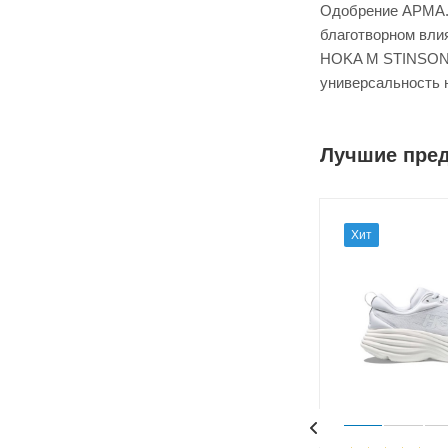
Одобрение APMA. 
благотворном влия
HOKA M STINSON 7
универсальность 
Лучшие пре
Хит