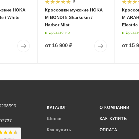
5
жские HOKA
Кроссовки мужские HOKA
Кроссо
e / White
M BONDI 8 Sharkskin /
M ARAHI
Harbor Mist
Electric
Достаточно
Достат
от
16 900 ₽
от
15 
0268596
КАТАЛОГ
О КОМПАНИИ
Шоссе
КАК КУПИТЬ
07737
Как купить
ОПЛАТА