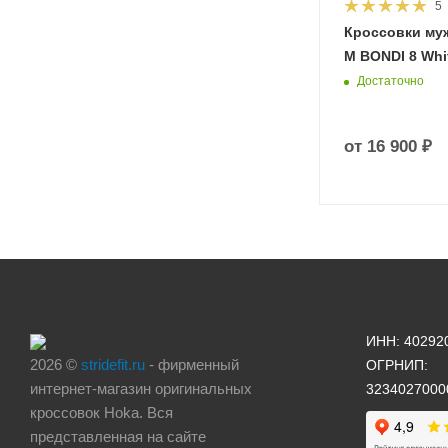
5
HOKA
Кроссовки му
 Diva
M BONDI 8 Whit
Достаточно
от
16 900 ₽
ИНН: 40292
2026 ©
stridefit.ru
- фирменный
ОГРНИП:
интернет-магазин оригинальных
3234027000
кроссовок Hoka. Вся
представленная на сайте