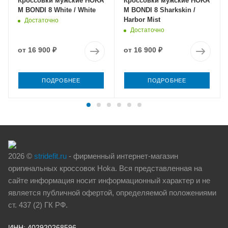
Кроссовки мужские HOKA
Кроссовки мужские HOKA
M BONDI 8 White / White
M BONDI 8 Sharkskin /
Harbor Mist
Достаточно
Достаточно
от
16 900 ₽
от
16 900 ₽
ПОДРОБНЕЕ
ПОДРОБНЕЕ
2026 ©
stridefit.ru
- фирменный интернет-магазин
оригинальных кроссовок Hoka. Вся представленная на
сайте информация носит информационный характер и не
является публичной офертой, определяемой положениями
ст. 437 (2) ГК РФ.
ИНН: 402920268596