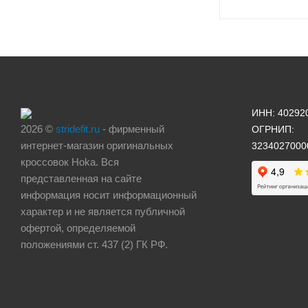
ИНН: 40292
2026 ©
stridefit.ru
- фирменный
ОГРНИП:
интернет-магазин оригинальных
3234027000
кроссовок Hoka. Вся
представленная на сайте
информация носит информационный
характер и не является публичной
офертой, определяемой
положениями ст. 437 (2) ГК РФ.