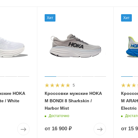
Хит
Хит
5
жские HOKA
Кроссовки мужские HOKA
Кроссо
e / White
M BONDI 8 Sharkskin /
M ARAHI
Harbor Mist
Electric
Достаточно
Достат
от
16 900 ₽
от
15 