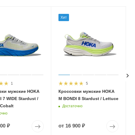
Хит
1
5
вки мужские HOKA
Кроссовки мужские HOKA
 7 WIDE Stardust /
M BONDI 8 Stardust / Lettuce
 Cobalt
Достаточно
очно
900 ₽
от
16 900 ₽