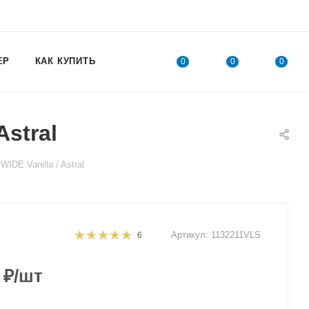
ЕР
КАК КУПИТЬ
0
0
0
stral
DE Vanilla / Astral
Артикул:
1132211VLS
6
₽
/шт