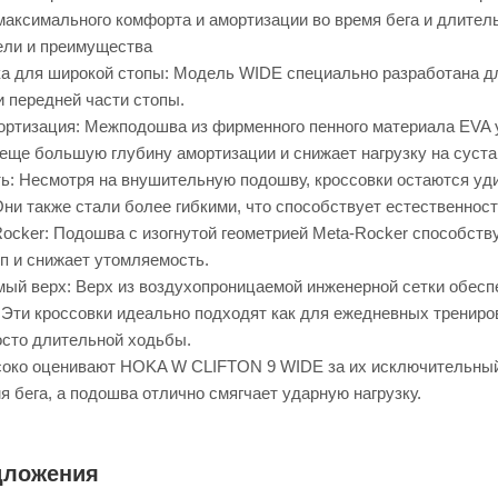
максимального комфорта и амортизации во время бега и длител
ели и преимущества
а для широкой стопы: Модель WIDE специально разработана дл
и передней части стопы.
ртизация: Межподошва из фирменного пенного материала EVA 
 еще большую глубину амортизации и снижает нагрузку на суста
сть: Несмотря на внушительную подошву, кроссовки остаются уд
ни также стали более гибкими, что способствует естественнос
Rocker: Подошва с изогнутой геометрией Meta-Rocker способств
п и снижает утомляемость.
ый верх: Верх из воздухопроницаемой инженерной сетки обесп
 Эти кроссовки идеально подходят как для ежедневных трениров
осто длительной ходьбы.
око оценивают HOKA W CLIFTON 9 WIDE за их исключительный 
я бега, а подошва отлично смягчает ударную нагрузку.
дложения