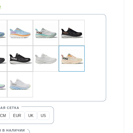
о
CM
EUR
UK
US