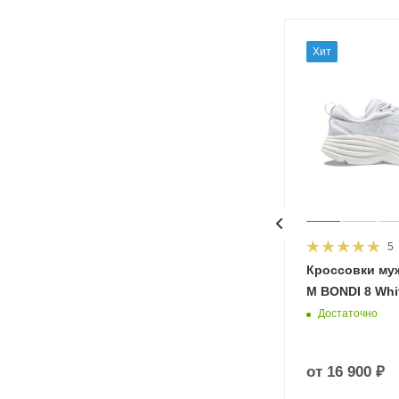
Хит
5
HOKA
Кроссовки му
 Diva
M BONDI 8 Whit
Достаточно
от
16 900 ₽