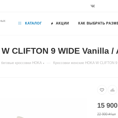
ьных
КАТАЛОГ
АКЦИИ
КАК ВЫБРАТЬ РАЗМ
 CLIFTON 9 WIDE Vanilla / A
—
 беговые кроссовки HOKA
Кроссовки женские HOKA W CLIFTON 9 WI
15 900
22 900
₽
/шт