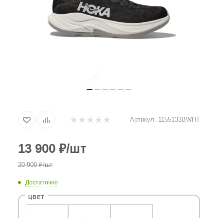
Артикул:
1155133BWHT
13 900
₽
/шт
20 900
₽
/шт
Достаточно