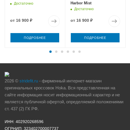
Harbor Mist
Достаточно
Достаточно
от
16 900 ₽
от
16 900 ₽
ПОДРОБНЕЕ
ПОДРОБНЕЕ
2026 ©
stridefit.ru
- фирменный интернет-магазин
оригинальных кроссовок Hoka. Вся представленная на
сайте информация носит информационный характер и не
является публичной офертой, определяемой положениями
ст. 437 (2) ГК РФ.
ИНН: 402920268596
ОГРНИП: 323402700007737