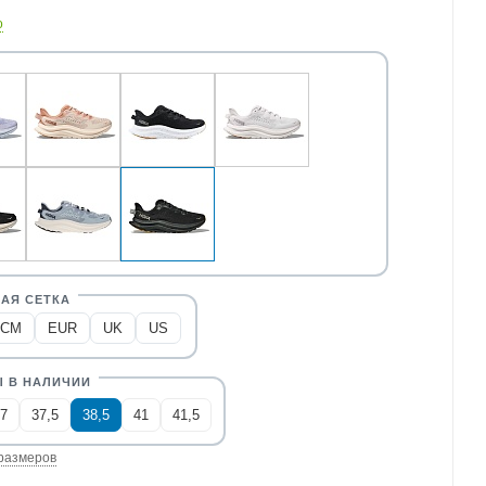
о
CM
EUR
UK
US
7
37,5
38,5
41
41,5
размеров