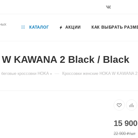
ьных
КАТАЛОГ
АКЦИИ
КАК ВЫБРАТЬ РАЗМ
W KAWANA 2 Black / Black
—
 беговые кроссовки HOKA
Кроссовки женские HOKA W KAWANA 2 B
15 900
22 900
₽
/шт