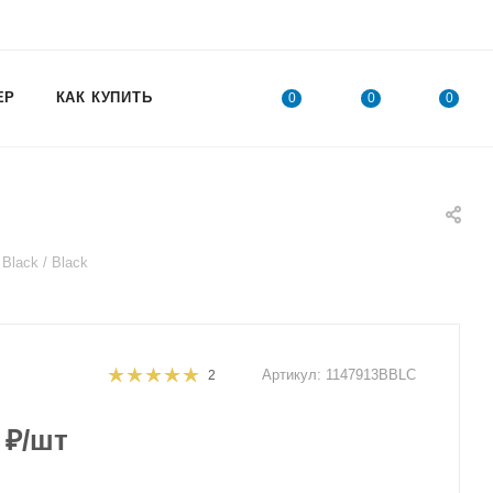
ЕР
КАК КУПИТЬ
0
0
0
lack / Black
Артикул:
1147913BBLC
2
₽
/шт