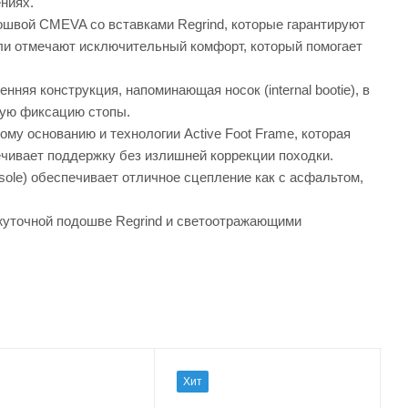
ениях.
ошвой CMEVA со вставками Regrind, которые гарантируют
ли отмечают исключительный комфорт, который помогает
яя конструкция, напоминающая носок (internal bootie), в
жную фиксацию стопы.
у основанию и технологии Active Foot Frame, которая
печивает поддержку без излишней коррекции походки.
sole) обеспечивает отличное сцепление как с асфальтом,
ежуточной подошве Regrind и светоотражающими
Хит