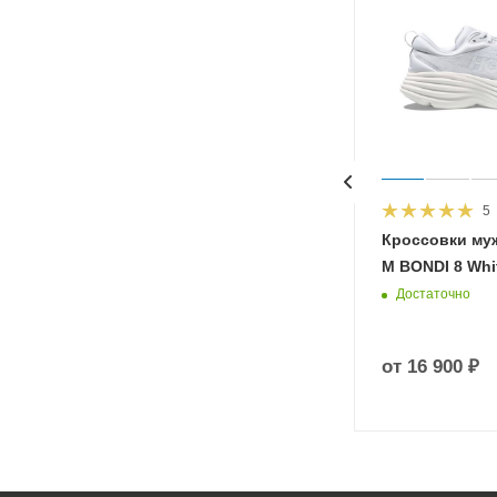
5
HOKA
Кроссовки му
 Diva
M BONDI 8 Whit
Достаточно
от
16 900 ₽