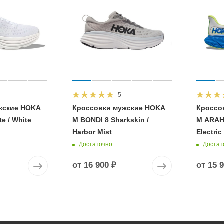
5
жские HOKA
Кроссовки мужские HOKA
Кроссо
e / White
M BONDI 8 Sharkskin /
M ARAHI
Harbor Mist
Electric
Достаточно
Достат
от
16 900 ₽
от
15 