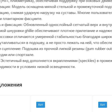
 (HIIT, плиометрика), обеспечивая поддержку при боковых движ
зация: Модель оснащена мягкой стелькой и промежуточной под
ацию, снижая ударную нагрузку на суставы. Многие пользовате
ри плантарном фасциите.
и фиксация: Обновленный однослойный сетчатый верх и внутренн
мой шнуровки ghillie обеспечивают плотное прилегание и наде
оссовки отличаются умеренной стабильностью благодаря широком
утапливаться» в подошву, а не просто лежать на ней, что обес
 сцепление: Подошва из прочной липкой резины (gum rubber out
тудии или спортзале.
 Эстетичный вид дополняется вкраплениями (speckles) в пром
идимости в условиях низкой освещенности.
дложения
Хит
Хит