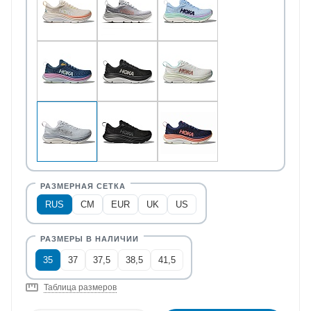
RUS
CM
EUR
UK
US
35
37
37,5
38,5
41,5
Таблица размеров