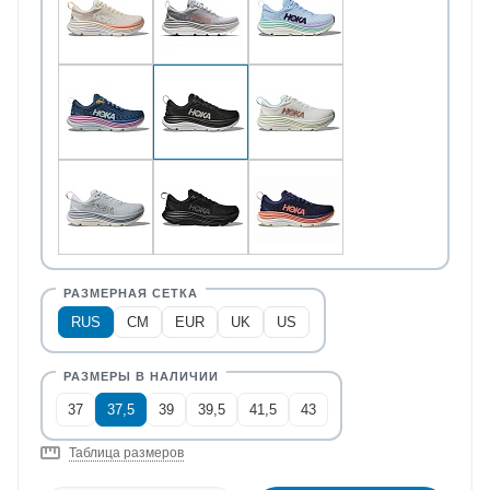
RUS
CM
EUR
UK
US
37
37,5
39
39,5
41,5
43
Таблица размеров