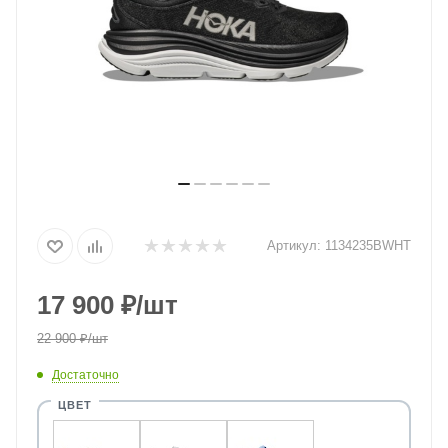
Артикул:
1134235BWHT
17 900
₽
/шт
22 900
₽
/шт
Достаточно