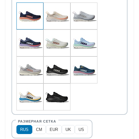
RUS
CM
EUR
UK
US