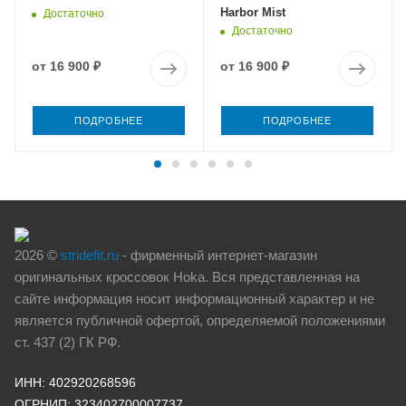
Harbor Mist
Достаточно
Достаточно
от
16 900 ₽
от
16 900 ₽
ПОДРОБНЕЕ
ПОДРОБНЕЕ
2026 ©
stridefit.ru
- фирменный интернет-магазин
оригинальных кроссовок Hoka. Вся представленная на
сайте информация носит информационный характер и не
является публичной офертой, определяемой положениями
ст. 437 (2) ГК РФ.
ИНН: 402920268596
ОГРНИП: 323402700007737