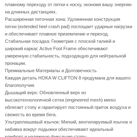
плавному переходу от пятки к носку, экономя вашу энергию
на длинных дистанциях.
Расширенная пяточная зона: Удлиненная конструкция
пятки (extended heel crash pad) поглощает ударные нагрузки
и обеспечивает плавное приземление и переход.
Стабильная посадка: Геометрия с плоской талией и
широкий каркас Active Foot Frame обеспечивают
умеренную стабильность, подходящую для нейтральной
пронации.
Премиальные Материалы и Долговечность
Каждая деталь HOKA W CLIFTON 8 продумана для вашего
благополучия.
Дышащий верх: Обновленный верх из
высокотехнологичной сетки (engineered mesh) мягко
облегает стопу и гарантирует постоянный приток воздуха и
свежесть во время бега.
Ультраплюшевый язычок: Мягкий, вентилируемый язычок и
набивка вокруг лодыжки обеспечивают идеальный
комфорт и надежную фиксацию стопы.