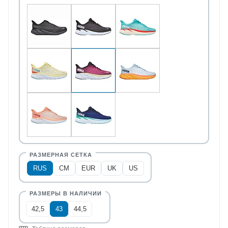
RUS
CM
EUR
UK
US
42,5
43
44,5