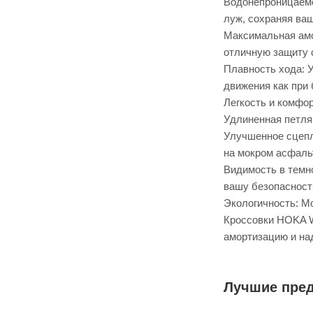
Водонепроницаемо
луж, сохраняя ваш
Максимальная амо
отличную защиту 
Плавность хода: 
движения как при б
Легкость и комфор
Удлиненная петля 
Улучшенное сцепл
на мокром асфаль
Видимость в темн
вашу безопасност
Экологичность: М
Кроссовки HOKA W
амортизацию и на
Лучшие пре