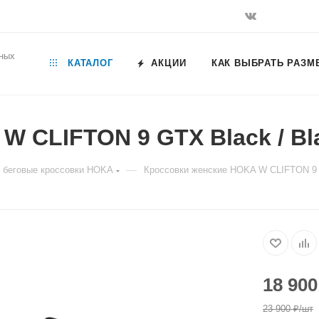
ьных
КАТАЛОГ
АКЦИИ
КАК ВЫБРАТЬ РАЗМ
W CLIFTON 9 GTX Black / Bl
—
 беговые кроссовки HOKA
Кроссовки женские HOKA W CLIFTON 9 
18 900
23 900
₽
/шт