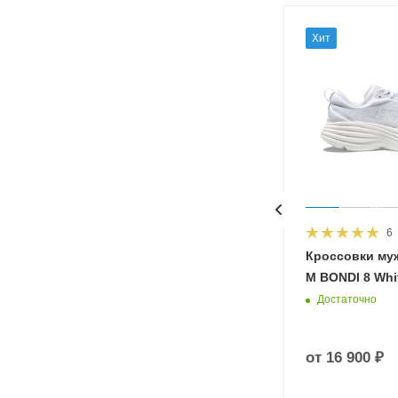
Хит
6
HOKA
Кроссовки му
 Diva
M BONDI 8 Whit
Достаточно
от
16 900 ₽