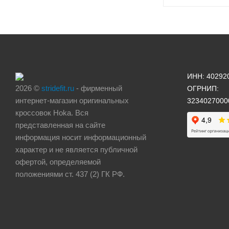
ИНН: 40292
2026 ©
stridefit.ru
- фирменный
ОГРНИП:
интернет-магазин оригинальных
3234027000
кроссовок Hoka. Вся
представленная на сайте
информация носит информационный
характер и не является публичной
офертой, определяемой
положениями ст. 437 (2) ГК РФ.