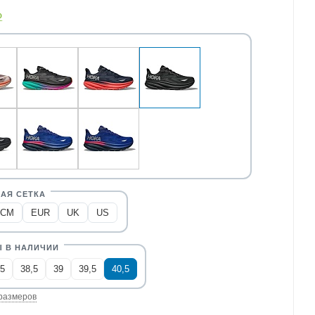
о
CM
EUR
UK
US
,5
38,5
39
39,5
40,5
размеров