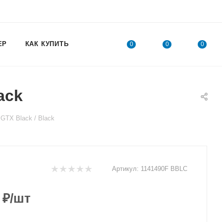
ЕР
КАК КУПИТЬ
0
0
0
ack
GTX Black / Black
Артикул:
1141490F BBLC
₽
/шт