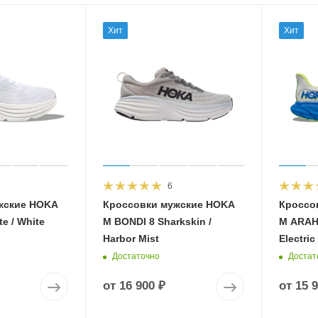
Хит
Хит
6
жские HOKA
Кроссовки мужские HOKA
Кроссо
e / White
M BONDI 8 Sharkskin /
M ARAHI
Harbor Mist
Electric
Достаточно
Достат
от
16 900 ₽
от
15 