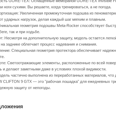
сть GORE-TEX: Оснащенные мембраной GORE-TEX Invisible Fit,
и ноги сухими. Вы решаете, когда тренироваться, а не погода.
ртизация: Увеличенная промежуточная подошва из пеноматер
от ударных нагрузок, делая каждый шаг мягким и плавным.
Уникальная геометрия подошвы Meta-Rocker способствует быст
еге, так и при ходьбе.
т: Несмотря на дополнительную защиту, модель остается легкой
на заднике облегчает процесс надевания и снимания.
ение: Специальная геометрия протектора обеспечивает надежн
те.
оте: Светоотражающие элементы, расположенные по всей пов
ь и делают заметными даже в условиях плохой видимости.
одель частично выполнена из переработанных материалов, что д
 CLIFTON 9 GTX — это "рабочая лошадка" для ежедневных тре
дежную защиту от непогоды.
дложения