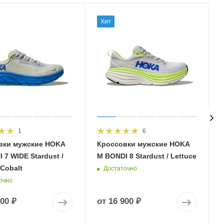
Хит
1
6
вки мужские HOKA
Кроссовки мужские HOKA
 7 WIDE Stardust /
M BONDI 8 Stardust / Lettuce
 Cobalt
Достаточно
очно
900 ₽
от
16 900 ₽