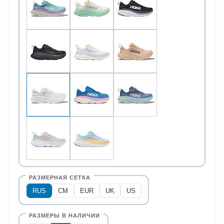
RUS
CM
EUR
UK
US