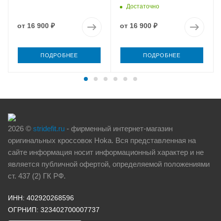
Достаточно
от
16 900 ₽
от
16 900 ₽
ПОДРОБНЕЕ
ПОДРОБНЕЕ
2026 ©
stridefit.ru
- фирменный интернет-магазин
оригинальных кроссовок Hoka. Вся представленная на
сайте информация носит информационный характер и не
является публичной офертой, определяемой положениями
ст. 437 (2) ГК РФ.
ИНН: 402920268596
ОГРНИП: 323402700007737