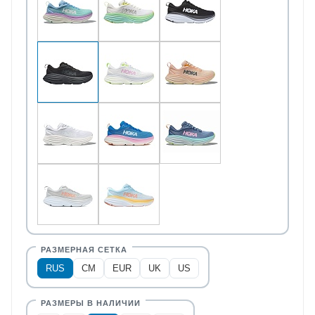
RUS
CM
EUR
UK
US