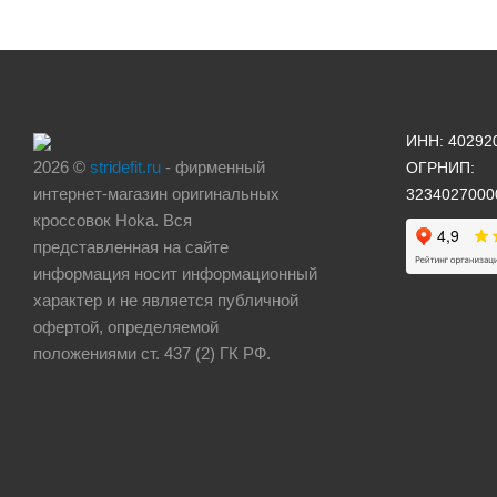
ИНН: 40292
2026 ©
stridefit.ru
- фирменный
ОГРНИП:
интернет-магазин оригинальных
3234027000
кроссовок Hoka. Вся
представленная на сайте
информация носит информационный
характер и не является публичной
офертой, определяемой
положениями ст. 437 (2) ГК РФ.