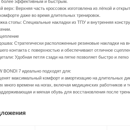
г более эффективным и быстрым.
верх: Верхняя часть кроссовок изготовлена из лёгкой и откры
 комфорте даже во время длительных тренировок.
жка стопы: Специальные накладки из ТПУ и внутренняя констр
ении.
сцепление
дошва: Стратегически расположенные резиновые накладки на в
шего контакта с поверхностью и обеспечивают отличное сцепле
тали: Удобная петля сзади на пятке позволяет быстро и легко 
 BONDI 7 идеально подходят для:
 ценят максимальный комфорт и амортизацию на длительных ди
х много времени на ногах, включая медицинских работников и 
поддерживающая и мягкая обувь для восстановления после трен
дложения