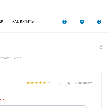
ЕР
КАК КУПИТЬ
0
0
0
 Water / White
Артикул:
1110519IRW
2
чии