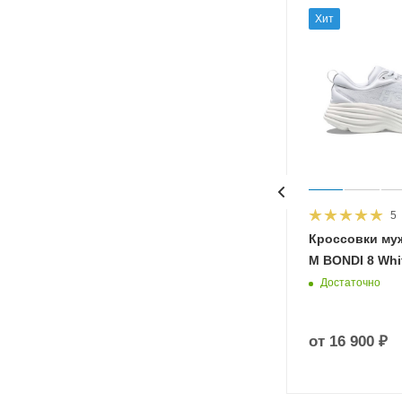
Хит
5
HOKA
Кроссовки му
 Diva
M BONDI 8 Whit
Достаточно
от
16 900 ₽