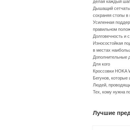
делая каждый ша
Дышащий сетчатый 
сохраняя стопы в
Усиленная поддер
правильном полож
Долговечность и 
Износостойкая по
в местах наиболь
Дополнительные де
Для кого
Кроссовки HOKA W
Бегунов, которые
Людей, проводящи
Тех, кому нужна 
Лучшие пре