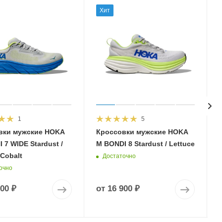
Хит
1
5
вки мужские HOKA
Кроссовки мужские HOKA
 7 WIDE Stardust /
M BONDI 8 Stardust / Lettuce
 Cobalt
Достаточно
очно
900 ₽
от
16 900 ₽