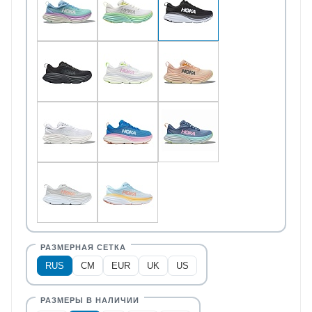
RUS
CM
EUR
UK
US