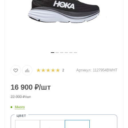
Артикул:
1127954BWHT
2
16 900
₽
/шт
22 900
₽
/шт
Много