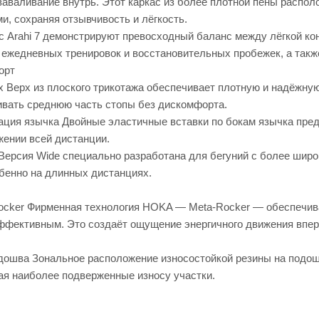
заваливание внутрь. Этот каркас из более плотной пены распол
и, сохраняя отзывчивость и лёгкость.
 Arahi 7 демонстрируют превосходный баланс между лёгкой кон
ежедневных тренировок и восстановительных пробежек, а также
орт
 Верх из плоского трикотажа обеспечивает плотную и надёжну
вать среднюю часть стопы без дискомфорта.
ция язычка Двойные эластичные вставки по бокам язычка пред
жении всей дистанции.
Версия Wide специально разработана для бегуний с более широ
обенно на длинных дистанциях.
ocker Фирменная технология HOKA — Meta-Rocker — обеспечива
ффективным. Это создаёт ощущение энергичного движения впер
дошва Зональное расположение износостойкой резины на подош
ая наиболее подверженные износу участки.