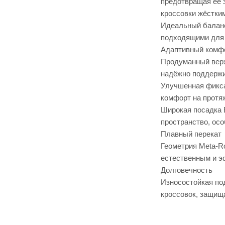
предотвращая её 
кроссовки жёстким
Идеальный баланс
подходящими для 
Адаптивный комф
Продуманный верх
надёжно поддержи
Улучшенная фикса
комфорт на протя
Широкая посадка 
пространство, ос
Плавный перекат
Геометрия Meta-R
естественным и э
Долговечность
Износостойкая по
кроссовок, защищ