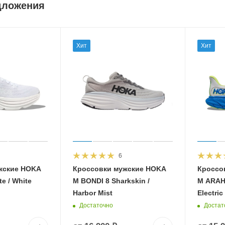
дложения
Хит
Хит
6
жские HOKA
Кроссовки мужские HOKA
Кроссо
e / White
M BONDI 8 Sharkskin /
M ARAHI
Harbor Mist
Electric
Достаточно
Достат