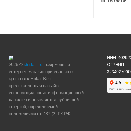
от
16 900 ₽
ИНН: 40292
2026 ©
stridefit.ru
- фирменный
ОГРНИП:
интернет-магазин оригинальных
3234027000
кроссовок Hoka. Вся
представленная на сайте
информация носит информационный
характер и не является публичной
офертой, определяемой
положениями ст. 437 (2) ГК РФ.