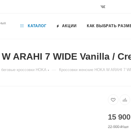
ьных
КАТАЛОГ
АКЦИИ
КАК ВЫБРАТЬ РАЗМ
 ARAHI 7 WIDE Vanilla / C
—
 беговые кроссовки HOKA
Кроссовки женские HOKA W ARAHI 7 WID
15 900
22 900
₽
/шт