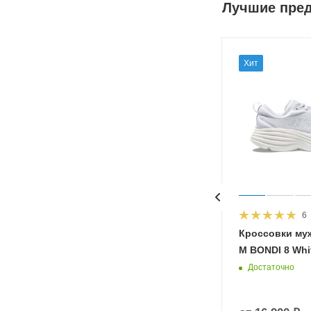
Лучшие пре
Хит
6
HOKA
Кроссовки му
 Diva
M BONDI 8 Whit
Достаточно