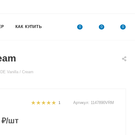
ЕР
КАК КУПИТЬ
0
0
0
ream
E Vanilla / Cream
Артикул:
1147890VRM
1
₽
/шт