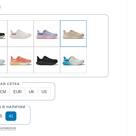
о
CM
EUR
UK
US
,5
41
размеров