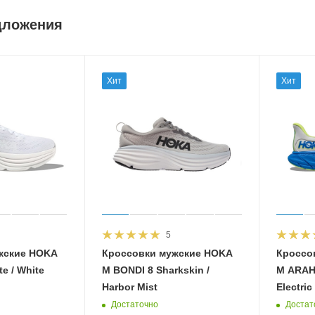
дложения
Хит
Хит
5
жские HOKA
Кроссовки мужские HOKA
Кроссо
e / White
M BONDI 8 Sharkskin /
M ARAHI
Harbor Mist
Electric
Достаточно
Достат