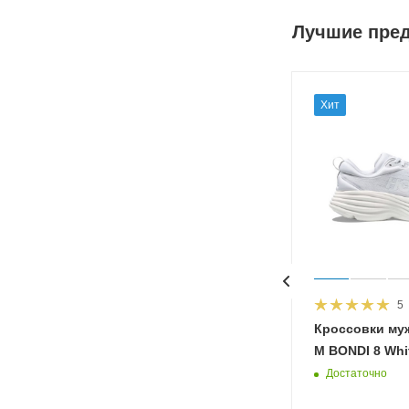
Лучшие пре
Хит
5
HOKA
Кроссовки му
 Diva
M BONDI 8 Whit
Достаточно