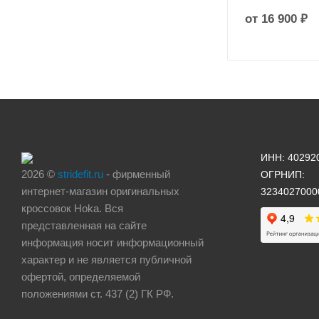
от
16 900 ₽
ИНН: 40292
2026 ©
stridefit.ru
- фирменный
ОГРНИП:
интернет-магазин оригинальных
3234027000
кроссовок Hoka. Вся
представленная на сайте
информация носит информационный
характер и не является публичной
офертой, определяемой
положениями ст. 437 (2) ГК РФ.