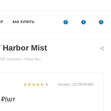
ЕР
КАК КУПИТЬ
0
0
0
Harbor Mist
E Sharkskin / Harbor Mist
Артикул:
1127953SHMS
4
₽
/шт