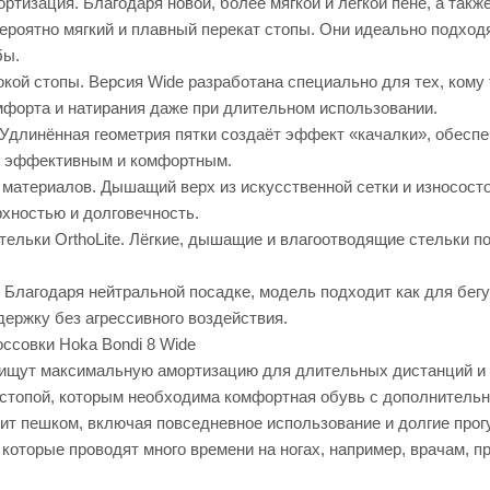
тизация. Благодаря новой, более мягкой и лёгкой пене, а также
ероятно мягкий и плавный перекат стопы. Они идеально подхо
бы.
кой стопы. Версия Wide разработана специально для тех, кому 
мфорта и натирания даже при длительном использовании.
Удлинённая геометрия пятки создаёт эффект «качалки», обеспе
е эффективным и комфортным.
 материалов. Дышащий верх из искусственной сетки и износос
рхностью и долговечность.
тельки OrthoLite. Лёгкие, дышащие и влагоотводящие стельки 
Благодаря нейтральной посадке, модель подходит как для бегу
ержку без агрессивного воздействия.
ссовки Hoka Bondi 8 Wide
 ищут максимальную амортизацию для длительных дистанций и 
стопой, которым необходима комфортная обувь с дополнитель
дит пешком, включая повседневное использование и долгие прог
оторые проводят много времени на ногах, например, врачам, п