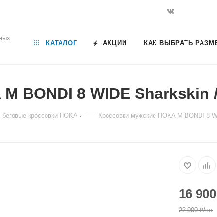
ьных
КАТАЛОГ
АКЦИИ
КАК ВЫБРАТЬ РАЗМ
 BONDI 8 WIDE Sharkskin / 
—
 беговые кроссовки HOKA
Кроссовки мужские HOKA M BONDI 8 WID
16 900
22 900
₽
/шт