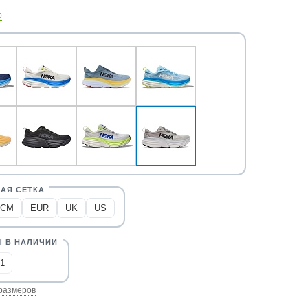
о
CM
EUR
UK
US
1
размеров