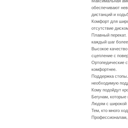
Максимальная амор
обеспечивают нев
дистанций и ходь
Комфорт для широ
отсутствие диско
Плавный перекат. 
каждый шаг боле
Высокое качество
сцепление с пове
Ортопедические с
комфортнее.
Поддержка стопы. 
необходимую подд
Кому подойдут кро
Бегунам, которые
Людям с широкой 
Тем, кто много хо
Профессионалам, к