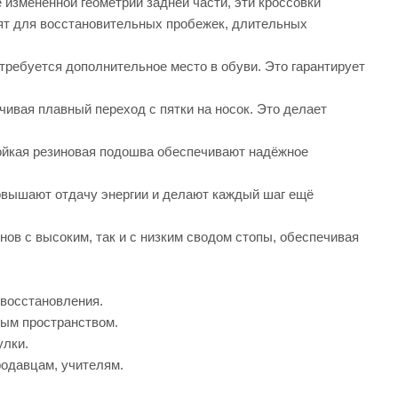
 изменённой геометрии задней части, эти кроссовки
дят для восстановительных пробежек, длительных
требуется дополнительное место в обуви. Это гарантирует
чивая плавный переход с пятки на носок. Это делает
тойкая резиновая подошва обеспечивают надёжное
повышают отдачу энергии и делают каждый шаг ещё
нов с высоким, так и с низким сводом стопы, обеспечивая
восстановления.
ным пространством.
улки.
родавцам, учителям.