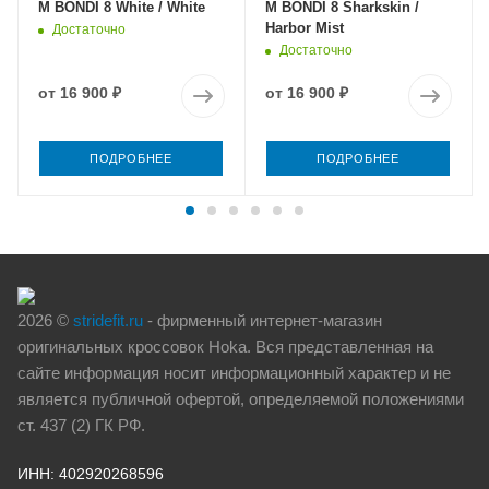
M BONDI 8 White / White
M BONDI 8 Sharkskin /
Harbor Mist
Достаточно
Достаточно
от
16 900 ₽
от
16 900 ₽
ПОДРОБНЕЕ
ПОДРОБНЕЕ
2026 ©
stridefit.ru
- фирменный интернет-магазин
оригинальных кроссовок Hoka. Вся представленная на
сайте информация носит информационный характер и не
является публичной офертой, определяемой положениями
ст. 437 (2) ГК РФ.
ИНН: 402920268596