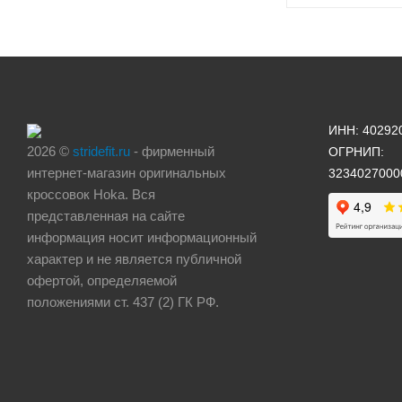
ИНН: 40292
2026 ©
stridefit.ru
- фирменный
ОГРНИП:
интернет-магазин оригинальных
3234027000
кроссовок Hoka. Вся
представленная на сайте
информация носит информационный
характер и не является публичной
офертой, определяемой
положениями ст. 437 (2) ГК РФ.