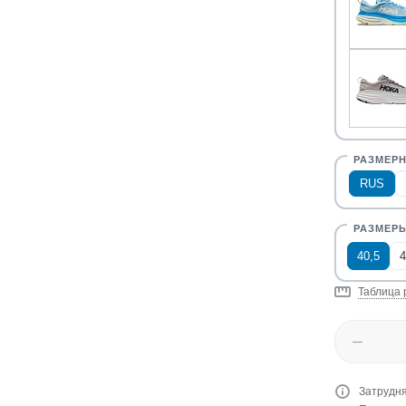
RUS
40,5
4
Таблица 
Затрудня