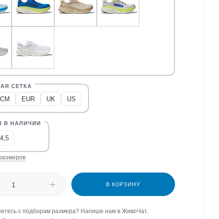
CM
EUR
UK
US
4,5
размеров
В КОРЗИНУ
етесь с подборам размера? Напише нам в ЖивоЧат.