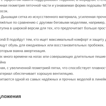
нная геометрия пяточной части и узнаваемая форма подошвы M
осок.
 Дышащая сетка из искусственного материала, усиленная проч
яжёлые по сравнению с другими беговыми моделями, например, м
упна в широкой версии для тех, кто предпочитает больше прост
ndi 8 подойдут тем, кто ищет максимальный комфорт и защиту 
 ищут обувь для ежедневных или восстановительных пробежек.
которым важна амортизация.
х много времени на ногах или совершающих длительные пешие 
йна
ая, с увеличенной геометрией пятки, что способствует плавнос
атериал обеспечивает хорошую вентиляцию.
читаются одной из самых надёжных и прочных моделей в линейк
дложения