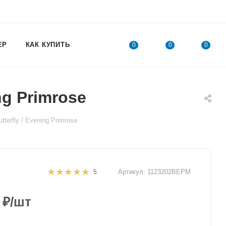
ЕР
КАК КУПИТЬ
0
0
0
ng Primrose
erfly / Evening Primrose
Артикул:
1123202BEPM
5
₽
/шт