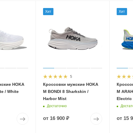
Хит
Хит
5
жские HOKA
Кроссовки мужские HOKA
Кроссо
e / White
M BONDI 8 Sharkskin /
M ARAHI
Harbor Mist
Electric
Достаточно
Достат
от
16 900 ₽
от
15 