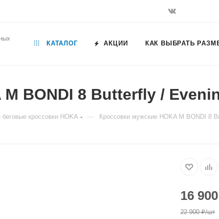
ьных
КАТАЛОГ
АКЦИИ
КАК ВЫБРАТЬ РАЗМ
 BONDI 8 Butterfly / Eveni
—
 беговые кроссовки HOKA
Кроссовки мужские HOKA M BONDI 8 Butt
16 900
22 900
₽
/шт