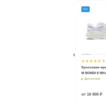
Хит
5
HOKA
Кроссовки му
 Diva
M BONDI 8 Whit
Достаточно
от
16 900 ₽