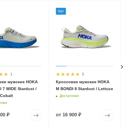
Хит
1
5
вки мужские HOKA
Кроссовки мужские HOKA
 7 WIDE Stardust /
M BONDI 8 Stardust / Lettuce
 Cobalt
Достаточно
очно
900 ₽
от
16 900 ₽