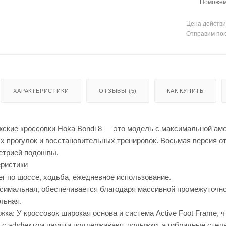
Поможем 
Цена действи
Отправим пок
ХАРАКТЕРИСТИКИ
ОТЗЫВЫ (5)
КАК КУПИТЬ
ские кроссовки Hoka Bondi 8 — это модель с максимальной амо
 прогулок и восстановительных тренировок. Восьмая версия отл
етрией подошвы.
ристики
ег по шоссе, ходьба, ежедневное использование.
симальная, обеспечивается благодаря массивной промежуточно
льная.
ка: У кроссовок широкая основа и система Active Foot Frame, 
ы с эффектом памяти поддерживают лодыжки, а гибридные стель