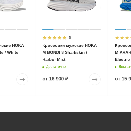
5
жские HOKA
Кроссовки мужские HOKA
Кроссо
e / White
M BONDI 8 Sharkskin /
M ARAHI
Harbor Mist
Electric
Достаточно
Достат
от
16 900 ₽
от
15 