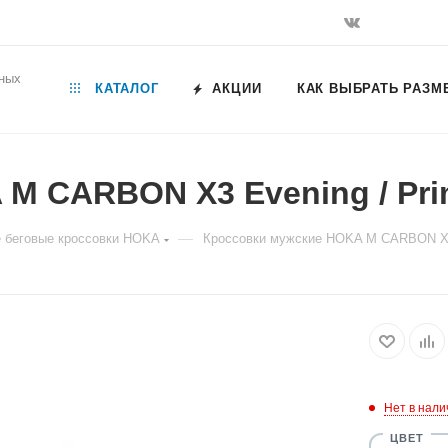
ьных
КАТАЛОГ
АКЦИИ
КАК ВЫБРАТЬ РАЗМ
M CARBON X3 Evening / Pri
—
 беговые кроссовки HOKA
Кроссовки мужские HOKA M CARBON X3 
Нет в нали