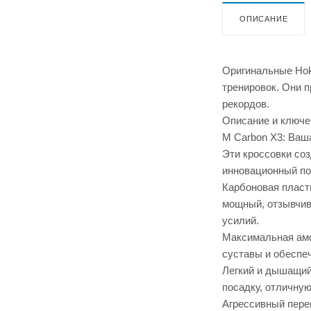
ОПИСАНИЕ
Оригинальные Hok
тренировок. Они п
рекордов.
Описание и ключ
M Carbon X3: Ваша
Эти кроссовки со
инновационный по
Карбоновая пласт
мощный, отзывчив
усилий.
Максимальная амо
суставы и обеспе
Легкий и дышащий 
посадку, отличну
Агрессивный пере