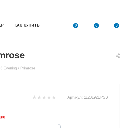
ЕР
КАК КУПИТЬ
0
0
0
mrose
Evening / Primrose
Артикул:
1123192EPSB
чии