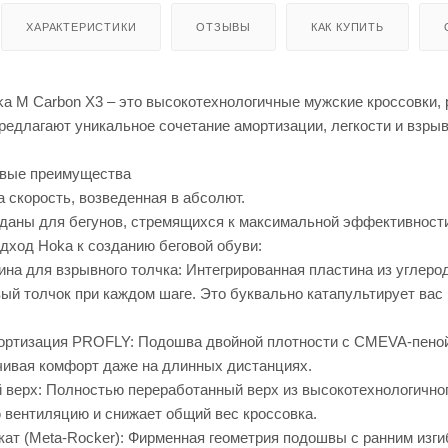
ХАРАКТЕРИСТИКИ
ОТЗЫВЫ
КАК КУПИТЬ
a M Carbon X3 – это высокотехнологичные мужские кроссовки,
редлагают уникальное сочетание амортизации, легкости и взры
евые преимущества
 скорость, возведенная в абсолют.
зданы для бегунов, стремящихся к максимальной эффективности
дход Hoka к созданию беговой обуви:
ина для взрывного толчка: Интегрированная пластина из углеро
ый толчок при каждом шаге. Это буквально катапультирует вас
ртизация PROFLY: Подошва двойной плотности с CMEVA-пеной
чивая комфорт даже на длинных дистанциях.
верх: Полностью переработанный верх из высокотехнологичного
ю вентиляцию и снижает общий вес кроссовка.
кат (Meta-Rocker): Фирменная геометрия подошвы с ранним изг