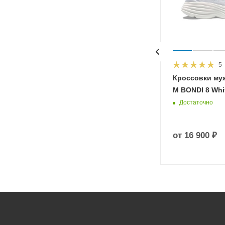
5
HOKA
Кроссовки му
 Diva
M BONDI 8 Whit
Достаточно
от
16 900 ₽