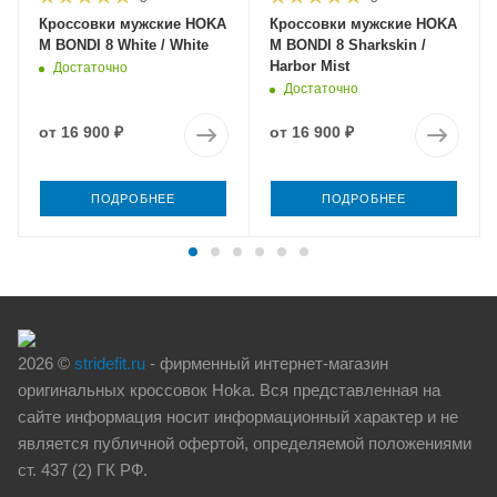
Кроссовки мужские HOKA
Кроссовки мужские HOKA
M BONDI 8 White / White
M BONDI 8 Sharkskin /
Harbor Mist
Достаточно
Достаточно
от
16 900 ₽
от
16 900 ₽
ПОДРОБНЕЕ
ПОДРОБНЕЕ
2026 ©
stridefit.ru
- фирменный интернет-магазин
оригинальных кроссовок Hoka. Вся представленная на
сайте информация носит информационный характер и не
является публичной офертой, определяемой положениями
ст. 437 (2) ГК РФ.